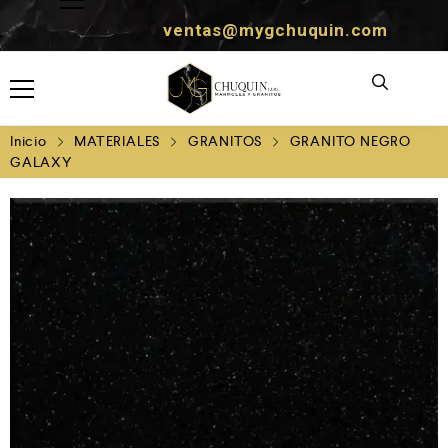
ventas@mygchuquin.com
Inicio
MATERIALES
GRANITOS
GRANITO NEGRO
GALAXY