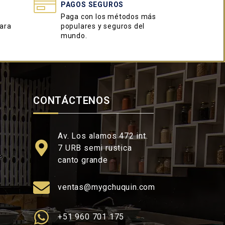
PAGOS SEGUROS
o
Paga con los métodos más
para
populares y seguros del
mundo.
CONTÁCTENOS
Av. Los alamos 472 int.
7 URB semi rustica
canto grande
ventas@mygchuquin.com
+51 960 701 175