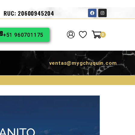
RUC: 20600945204
+51 960701175
0
ventas@mygchuquin.com