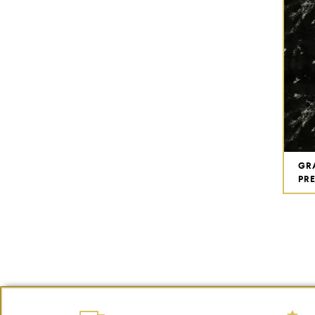
GR
PR