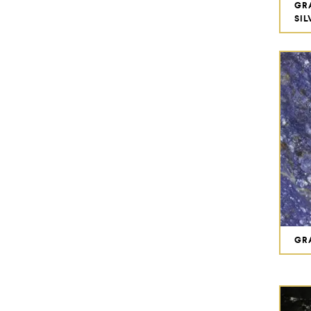
GR
SIL
GR